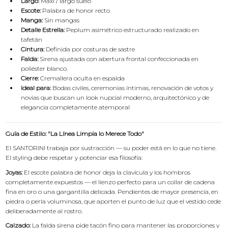
Largo:
Maxi / largo suelo
Escote:
Palabra de honor recto
Manga:
Sin mangas
Detalle Estrella:
Peplum asimétrico estructurado realizado en
tafetán
Cintura:
Definida por costuras de sastre
Falda:
Sirena ajustada con abertura frontal confeccionada en
poliéster blanco.
Cierre:
Cremallera oculta en espalda
Ideal para:
Bodas civiles, ceremonias íntimas, renovación de votos y
novias que buscan un look nupcial moderno, arquitectónico y de
elegancia completamente atemporal
Guía de Estilo: "La Línea Limpia lo Merece Todo"
El SANTORINI trabaja por sustracción — su poder está en lo que no tiene.
El styling debe respetar y potenciar esa filosofía:
Joyas:
El escote palabra de honor deja la clavícula y los hombros
completamente expuestos — el lienzo perfecto para un collar de cadena
fina en oro o una gargantilla delicada. Pendientes de mayor presencia, en
piedra o perla voluminosa, que aporten el punto de luz que el vestido cede
deliberadamente al rostro.
Calzado:
La falda sirena pide tacón fino para mantener las proporciones y