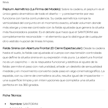
lleva.
Peplum Asimétrico (La Firma del Modelo):
Sobre la cadera, el peplum es el
único gesto dramático de todo el diseño — y precisamente por eso
funciona con tanta contundencia. Su caída asimétrica rompe la
verticalidad del conjunto en el momento exacto, añade volumen donde
más alarga y crea ese contraste con la falda ajustada que genera la silueta
más favorecedora posible. Es el detalle que hace que el SANTORINI sea
completamente reconocible — el elemento que lo distingue de cualquier
otro vestido nupcial de líneas limpias.
Falda Sirena con Abertura Frontal (El Cierre Espectacular):
Desde la cadera
hasta el suelo, la falda cae ajustada al cuerpo con esa tensión controlada
que define la silueta sirena en su expresión más pura. La abertura frontal
no es un capricho — es la respuesta funcional y estética al ajuste de la
falda: permite el paso con naturalidad, añade un destello de sensualidad
medida y en movimiento convierte cada paso en algo cinematográfico. La
espalda, con su cierre de cremallera oculta, resulta igual de impactante —
una superficie limpia y sin interrupciones que completa una silueta
perfecta en los 360 grados.
Ficha Técnica:
Nombre:
SANTORINI