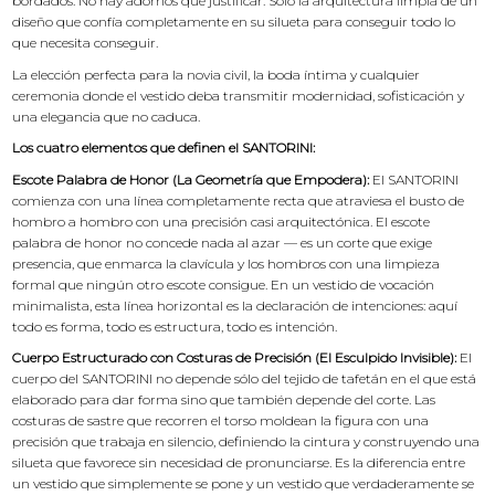
bordados. No hay adornos que justificar. Solo la arquitectura limpia de un
diseño que confía completamente en su silueta para conseguir todo lo
que necesita conseguir.
La elección perfecta para la novia civil, la boda íntima y cualquier
ceremonia donde el vestido deba transmitir modernidad, sofisticación y
una elegancia que no caduca.
Los cuatro elementos que definen el SANTORINI:
Escote Palabra de Honor (La Geometría que Empodera):
El SANTORINI
comienza con una línea completamente recta que atraviesa el busto de
hombro a hombro con una precisión casi arquitectónica. El escote
palabra de honor no concede nada al azar — es un corte que exige
presencia, que enmarca la clavícula y los hombros con una limpieza
formal que ningún otro escote consigue. En un vestido de vocación
minimalista, esta línea horizontal es la declaración de intenciones: aquí
todo es forma, todo es estructura, todo es intención.
Cuerpo Estructurado con Costuras de Precisión (El Esculpido Invisible):
El
cuerpo del SANTORINI no depende sólo del tejido de tafetán en el que está
elaborado para dar forma sino que también depende del corte. Las
costuras de sastre que recorren el torso moldean la figura con una
precisión que trabaja en silencio, definiendo la cintura y construyendo una
silueta que favorece sin necesidad de pronunciarse. Es la diferencia entre
un vestido que simplemente se pone y un vestido que verdaderamente se