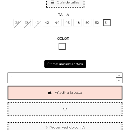
Guía de tallas
TALLA
36
38
40
42
44
46
48
50
52
54
COLOR
BLANCO
Últimas unidades en stock
Añadir a la cesta
✨ Probar vestido con IA