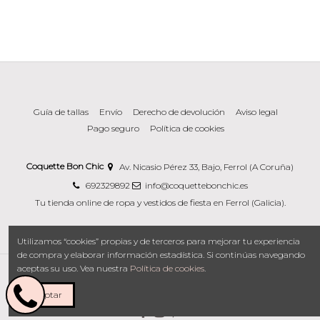
Guía de tallas
Envío
Derecho de devolución
Aviso legal
Pago seguro
Política de cookies
Coquette Bon Chic
Av. Nicasio Pérez 33, Bajo, Ferrol (A Coruña)
692329892
info@coquettebonchic.es
Tu tienda online de ropa y vestidos de fiesta en Ferrol (Galicia).
Utilizamos “cookies” propias y de terceros para mejorar tu experiencia
de compra y elaborar información estadística. Si continúas navegando
aceptas su uso. Vea nuestra
Política de cookies
.
Copyright © 2026 Coquette Bon Chic.
Aceptar