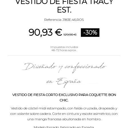
VESTIDO DE FIESTA TRACY
EST.
Referencia
J183E.46.ROS
90,93 €
-30%
129,90 €
Impuestos incluidos
48-72 horas aprox.
VESTIDO DE FIESTA CORTO EXCLUSIVO PARA COQUETTE BON
CHIC.
Vestido de cóctel midi estampado, con falda cruzada, drapeada y
con volante sobre cadera. Corte en cintura y escote asimétrico, con
una manga francesa abullonada en hombro.
Modelo forrado, fabricado en España.