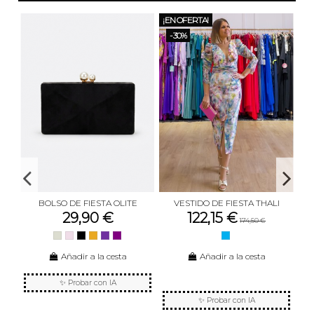
¡EN OFERTA!
-30%
W
BOLSO DE FIESTA OLITE
VESTIDO DE FIESTA THALI
29,90 €
122,15 €
174,50 €
BEIGE
ROSA PALO
NEGRO
MOSTAZA
MORADO
BUGANVILLA OSCURO
AZUL
Añadir a la cesta
Añadir a la cesta
✨ Probar con IA
✨ Probar con IA