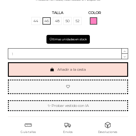
TALLA
COLOR
ROSA
44
46
48
50
52
Últimas unidades en stock
Añadir a la cesta
✨ Probar vestido con IA
Guía tallas
Envíos
Devoluciones