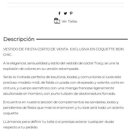
Ver Tallas
Descripción
VESTIDO DE FIESTA CORTO DE VENTA EXCLUSIVA EN COQUETTE BON
CHIC.
A la elegancia, sensualidad y estilo del vestido de cóctel Tracy, se une la
explosión de colores en su versión estampada.
Serás la invitada perfecta de bautizos, bodas y comuniones si luces este
precioso modelo midi, de falda cruzada con drapeado y volante, corte en
cintura, y cuerpo asimétrico con una manga francesa ligeramente
abullonada en hombro, con puño tulipán de abotonadura forrada.
Encuentra en nuestra
sección de complementos
las sandalias, bolso y
pendientes de fiesta que más te enamoren y tu look será todo un acierto
coquette.
LLámanos para definir tu talla o si precisas aclarar cualquier duda
respecto a tu pedido.